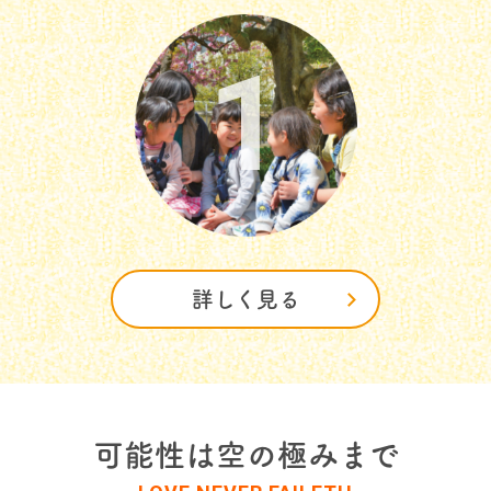
1
聴いて話す教育
2
詳しく見る
可能性は空の極みまで
祈りつつ歩む