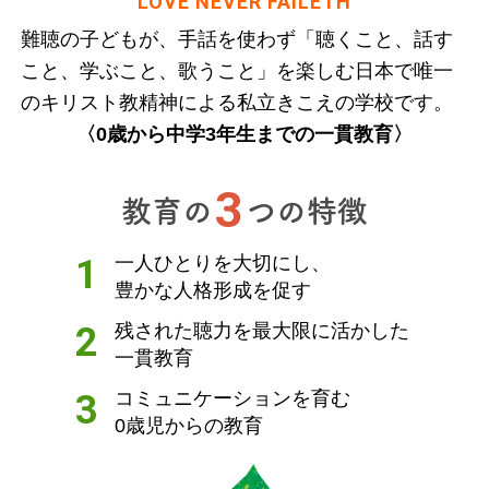
LOVE NEVER FAILETH
3
難聴の子どもが、手話を使わず「聴くこと、話す
こと、学ぶこと、歌うこと」を楽しむ
日本で唯一
のキリスト教精神による私立きこえの学校です。
〈0歳から中学3年生までの一貫教育〉
3
子育てをサポート
教育の
つの特徴
4
1
一人ひとりを大切にし、
豊かな人格形成を促す
2
残された聴力を最大限に活かした
一貫教育
3
コミュニケーションを育む
0歳児からの教育
最早期からの親子支援