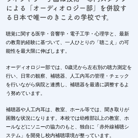
による
「オーディオロジー部」を併設す
る日本で唯一のきこえの学校です。
充実した教育環境
聴覚に関する医学・音響学・電子工学・心理学と、最新
8
の教育的経験に基づいて、
一人ひとりの「聴こえ」の可
能性を最大限に伸ばします。
オーディオロジー部では、0歳児から左右別の聴力測定を
行い、日常の観察、補聴器、人工内耳の管理・チェック
を行いながら病院と連携し、補聴器を最適に調整するよ
う努めています。
保護者の声
9
補聴器や人工内耳は、教室、ホール等では、聞き取りが
困難な状況になります。本校では幼稚部以上の教室、ホ
ールなどにソニーの協力のもと、独自に「赤外線補聴シ
ステム」を開発し校内補聴環境が整っています。