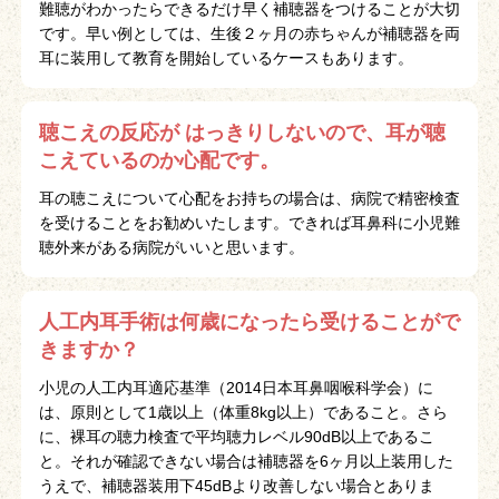
難聴がわかったらできるだけ早く補聴器をつけることが大切
です。早い例としては、生後２ヶ月の赤ちゃんが補聴器を両
耳に装用して教育を開始しているケースもあります。
聴こえの反応が はっきりしないので、耳が聴
こえているのか心配です。
耳の聴こえについて心配をお持ちの場合は、病院で精密検査
を受けることをお勧めいたします。できれば耳鼻科に小児難
聴外来がある病院がいいと思います。
人工内耳手術は何歳になったら受けることがで
きますか？
小児の人工内耳適応基準（2014日本耳鼻咽喉科学会）に
は、原則として1歳以上（体重8kg以上）であること。さら
に、裸耳の聴力検査で平均聴力レベル90dB以上であるこ
と。それが確認できない場合は補聴器を6ヶ月以上装用した
うえで、補聴器装用下45dBより改善しない場合とありま