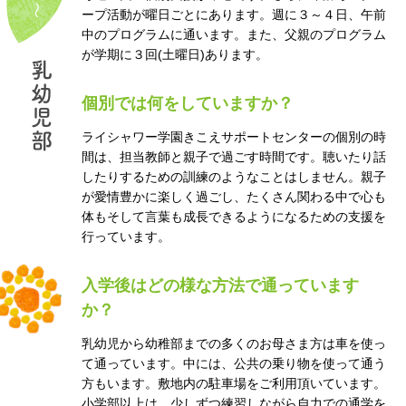
ープ活動が曜日ごとにあります。週に３～４日、午前
中のプログラムに通います。また、父親のプログラム
が学期に３回(土曜日)あります。
乳
幼
個別では何をしていますか？
児
部
ライシャワー学園きこえサポートセンターの個別の時
間は、担当教師と親子で過ごす時間です。聴いたり話
したりするための訓練のようなことはしません。親子
が愛情豊かに楽しく過ごし、たくさん関わる中で心も
体もそして言葉も成長できるようになるための支援を
行っています。
入学後はどの様な方法で通っています
か？
乳幼児から幼稚部までの多くのお母さま方は車を使っ
て通っています。中には、公共の乗り物を使って通う
方もいます。敷地内の駐車場をご利用頂いています。
小学部以上は、少しずつ練習しながら自力での通学を