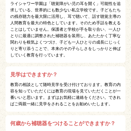
ライシャワー学園は「聴覚障がい児の耳を開く」可能性を追
求している、世界的にも数少ない私立学校です。子どもたち
の残存聴力を最大限に活用し、耳で聴いて、話す聴覚主導の
人間教育を最大の特色としています。そのため手話を教える
ことはしていません。保護者と学校が手を取り合い、一人ひ
とりに最適に調整された補聴器を装用し、あたたかく丁寧な
関わりを根気よくつづけ、子ども一人ひとりの成長にじっく
りと寄り添うことで、本来のその子らしさをしっかりと伸ば
していく教育を行っています。
見学はできますか？
教育の相談として随時見学を受け付けております。教育の内
容を知っていただくには教育の現場を見ていただくことが一
番いいと思います。まずはお気軽に連絡をください。できれ
ばご両親一緒に見学をされることをお勧めいたします。
何歳から補聴器をつけることができますか？