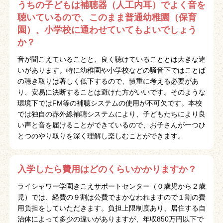
うちの子どもは補聴器（人工内耳）でよく音を
聴いているので、このまま普通幼稚園（保育
園）、小学校に通わせていてもよいでしょう
か？
音が聞こえていることと、良く聴けていることとは大きな違
いがあります。特に幼稚園や小学校などの騒音下ではことば
の聴き取りは著しく低下するので、慎重に考える必要があ
り、安易に決断することは避けた方がいいです。そのような
環境下ではFM等の補聴システムの使用が不可欠です。本校
では独自の赤外線補聴システムにより、子どもたちにより良
い声と音を届けることができているので、お子さんが一つひ
とつのやり取りを深く理解し楽しむことができます。
入学したら費用はどのくらいかかりますか？
ライシャワー学園きこえサポートセンター（０歳児から２歳
児）では、経費の９割は公費でまかなわれますので１割の費
用負担をしていただきます。負担上限制度あり、居住する自
治体によって多少の違いがありますが、年収850万円以下で